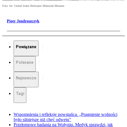
Foto: fot. United States Holocaust Memorial Museum
Piotr Jendroszczyk
Powiązane
Polecane
Najnowsze
Tagi
Wspomnienia i refleksje powstańca. „Pragnienie wolności
było silniejsze niż chęć odwetu”
Przełomowe badania na Wołyniu. Medyk sprawdzi, jak