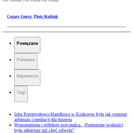
Foto: Fotorzepa, Piotr Wittman Piotr Wittman
Cezary Gmyz
,
Piotr Kubiak
Powiązane
Polecane
Najnowsze
Tagi
Izba Przemysłowo-Handlowa w Krakowie była jak centrum
arbitrażu i mediacji dla biznesu
Wspomnienia i refleksje powstańca. „Pragnienie wolności
było silniejsze niż chęć odwetu”