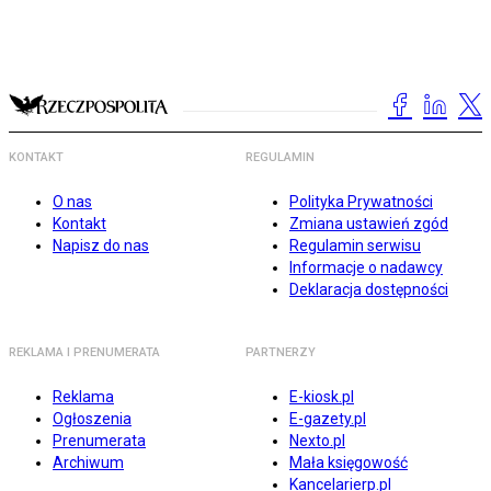
KONTAKT
REGULAMIN
O nas
Polityka Prywatności
Kontakt
Zmiana ustawień zgód
Napisz do nas
Regulamin serwisu
Informacje o nadawcy
Deklaracja dostępności
REKLAMA I PRENUMERATA
PARTNERZY
Reklama
E-kiosk.pl
Ogłoszenia
E-gazety.pl
Prenumerata
Nexto.pl
Archiwum
Mała księgowość
Kancelarierp.pl