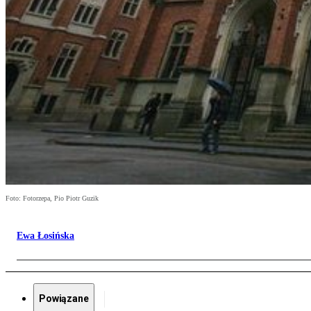
Foto: Fotorzepa, Pio Piotr Guzik
Ewa Łosińska
Powiązane