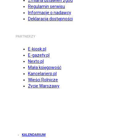
Zmiana ustawień zgód
Regulamin serwisu
Informacje o nadawcy
Deklaracja dostępności
PARTNERZY
E-kiosk.pl
E-gazety.pl
Nexto.pl
Mała księgowość
Kancelarierp.pl
Wieści Rolnicze
Życie Warszawy
KALENDARIUM