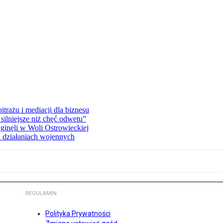
rażu i mediacji dla biznesu
silniejsze niż chęć odwetu”
ginęli w Woli Ostrowieckiej
 działaniach wojennych
REGULAMIN
Polityka Prywatności