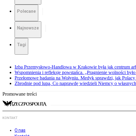
Polecane
Najnowsze
Tagi
Izba Przemysłowo-Handlowa w Krakowie była jak centrum arbit
Wspomnienia i refleksje powstańca. „Pragnienie wolności było 
Przełomowe badania na Wołyniu. Medyk sprawdzi, jak Polacy 
Zbrodnie pod lupą. Co naprawdę wiedzieli Niemcy o własnych
Promowane treści
KONTAKT
O nas