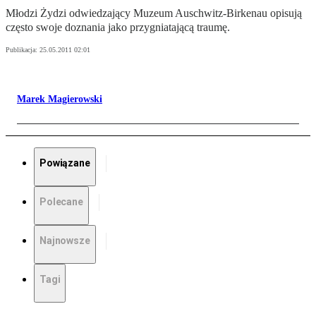
Młodzi Żydzi odwiedzający Muzeum Auschwitz-Birkenau opisują
często swoje doznania jako przygniatającą traumę.
Publikacja:
25.05.2011 02:01
Marek Magierowski
Powiązane
Polecane
Najnowsze
Tagi