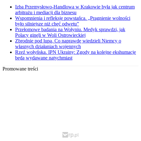
Izba Przemysłowo-Handlowa w Krakowie była jak centrum
arbitrażu i mediacji dla biznesu
Wspomnienia i refleksje powstańca. „Pragnienie wolności
było silniejsze niż chęć odwetu”
Przełomowe badania na Wołyniu. Medyk sprawdzi, jak
Polacy ginęli w Woli Ostrowieckiej
Zbrodnie pod lupą. Co naprawdę wiedzieli Niemcy o
własnych działaniach wojennych
Rzeź wołyńska. IPN Ukrainy: Zgody na kolejne ekshumacje
będą wydawane natychmiast
Promowane treści