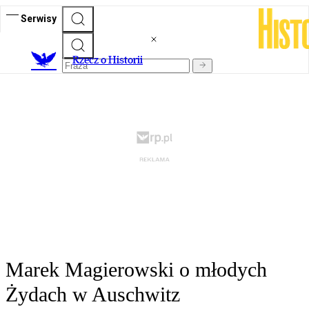
Serwisy
R
zecz o Historii
Marek Magierowski o młodych
Żydach w Auschwitz