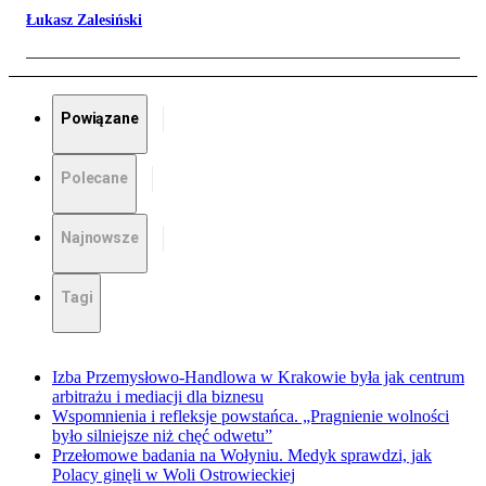
Łukasz Zalesiński
Powiązane
Polecane
Najnowsze
Tagi
Izba Przemysłowo-Handlowa w Krakowie była jak centrum
arbitrażu i mediacji dla biznesu
Wspomnienia i refleksje powstańca. „Pragnienie wolności
było silniejsze niż chęć odwetu”
Przełomowe badania na Wołyniu. Medyk sprawdzi, jak
Polacy ginęli w Woli Ostrowieckiej