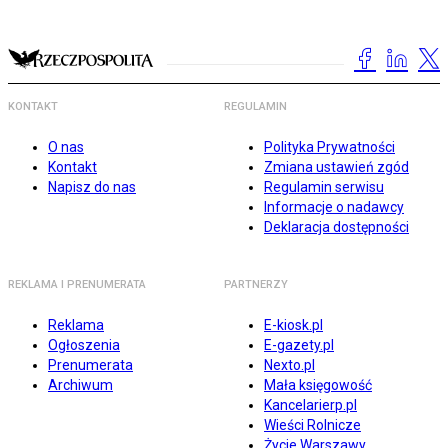
KONTAKT
REGULAMIN
O nas
Polityka Prywatności
Kontakt
Zmiana ustawień zgód
Napisz do nas
Regulamin serwisu
Informacje o nadawcy
Deklaracja dostępności
REKLAMA I PRENUMERATA
PARTNERZY
Reklama
E-kiosk.pl
Ogłoszenia
E-gazety.pl
Prenumerata
Nexto.pl
Archiwum
Mała księgowość
Kancelarierp.pl
Wieści Rolnicze
Życie Warszawy