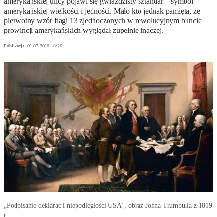
amerykańskiej ulicy pojawi się gwiaździsty sztandar – symbol
amerykańskiej wielkości i jedności. Mało kto jednak pamięta, że
pierwotny wzór flagi 13 zjednoczonych w rewolucyjnym buncie
prowincji amerykańskich wyglądał zupełnie inaczej.
Publikacja:
02.07.2020 18:26
„Podpisanie deklaracji niepodległości USA”, obraz Johna Trumbulla z 1819
r.