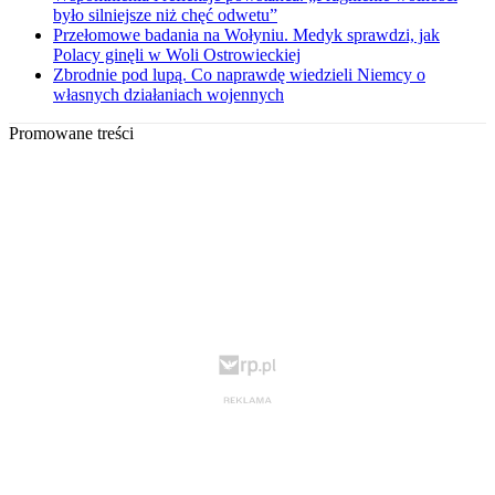
było silniejsze niż chęć odwetu”
Przełomowe badania na Wołyniu. Medyk sprawdzi, jak
Polacy ginęli w Woli Ostrowieckiej
Zbrodnie pod lupą. Co naprawdę wiedzieli Niemcy o
własnych działaniach wojennych
Promowane treści