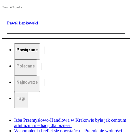
Foto: Wikipedia
Paweł Łepkowski
Powiązane
Polecane
Najnowsze
Tagi
Izba Przemysłowo-Handlowa w Krakowie była jak centrum
arbitrażu i mediacji dla biznesu
Wspomnienia i refleksje powstańca. „Pragnienie wolności