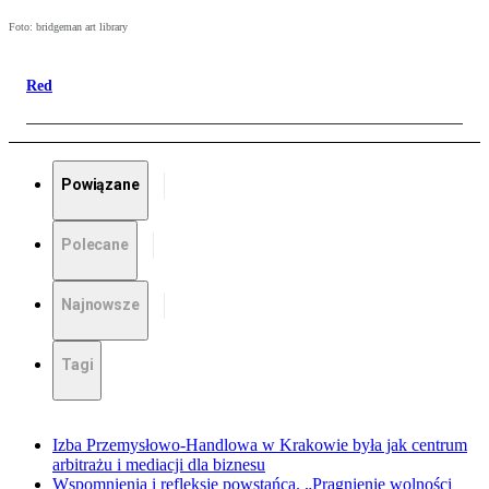
Foto: bridgeman art library
Red
Powiązane
Polecane
Najnowsze
Tagi
Izba Przemysłowo-Handlowa w Krakowie była jak centrum
arbitrażu i mediacji dla biznesu
Wspomnienia i refleksje powstańca. „Pragnienie wolności