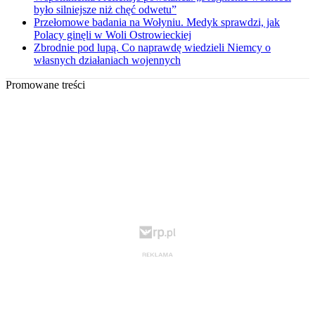
było silniejsze niż chęć odwetu”
Przełomowe badania na Wołyniu. Medyk sprawdzi, jak
Polacy ginęli w Woli Ostrowieckiej
Zbrodnie pod lupą. Co naprawdę wiedzieli Niemcy o
własnych działaniach wojennych
Promowane treści