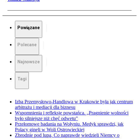
Powiązane
Polecane
Najnowsze
Tagi
Izba Przemysłowo-Handlowa w Krakowie była jak centrum
arbitrażu i mediacji dla biznesu
Wspomnienia i refleksje powstańca. „Pragnienie wolności
było silniejsze niż chęć odwetu”
Przełomowe badania na Wołyniu. Medyk sprawdzi, jak
Polacy ginęli w Woli Ostrowieckiej
Zbrodnie pod lupą. Co naprawdę wiedzieli Niemcy o