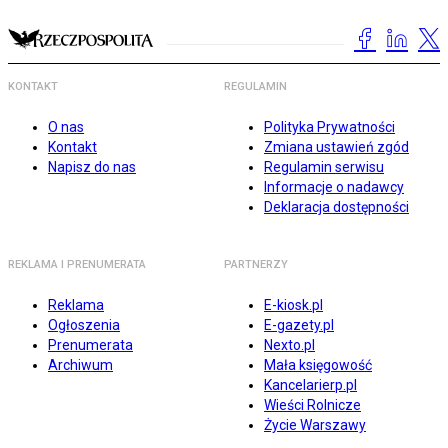
KONTAKT
REGULAMIN
O nas
Polityka Prywatności
Kontakt
Zmiana ustawień zgód
Napisz do nas
Regulamin serwisu
Informacje o nadawcy
Deklaracja dostępności
REKLAMA I PRENUMERATA
PARTNERZY
Reklama
E-kiosk.pl
Ogłoszenia
E-gazety.pl
Prenumerata
Nexto.pl
Archiwum
Mała księgowość
Kancelarierp.pl
Wieści Rolnicze
Życie Warszawy