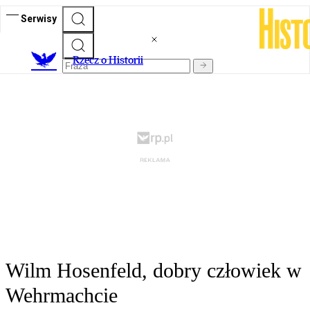
Serwisy
R
zecz o Historii
Wilm Hosenfeld, dobry człowiek w
Wehrmachcie