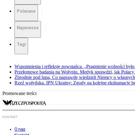
Polecane
Najnowsze
Tagi
Wspomnienia i refleksje powstańca. „Pragnienie wolności było 
Przełomowe badania na Wołyniu. Medyk sprawdzi, jak Polacy 
Zbrodnie pod lupą. Co naprawdę wiedzieli Niemcy o własnych
Rzeź wołyńska. IPN Ukrainy: Zgody na kolejne ekshumacje 
Promowane treści
KONTAKT
O nas