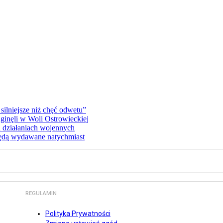
silniejsze niż chęć odwetu”
ginęli w Woli Ostrowieckiej
 działaniach wojennych
będą wydawane natychmiast
REGULAMIN
Polityka Prywatności