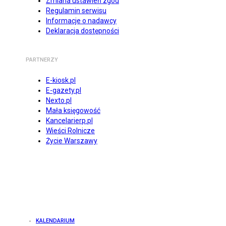
Zmiana ustawień zgód
Regulamin serwisu
Informacje o nadawcy
Deklaracja dostępności
PARTNERZY
E-kiosk.pl
E-gazety.pl
Nexto.pl
Mała księgowość
Kancelarierp.pl
Wieści Rolnicze
Życie Warszawy
KALENDARIUM