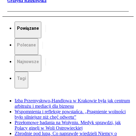
Grażyna Raszkowska
Powiązane
Polecane
Najnowsze
Tagi
Izba Przemysłowo-Handlowa w Krakowie była jak centrum
arbitrażu i mediacji dla biznesu
Wspomnienia i refleksje powstańca. „Pragnienie wolności
było silniejsze niż chęć odwetu”
Przełomowe badania na Wołyniu. Medyk sprawdzi, jak
Polacy ginęli w Woli Ostrowieckiej
Zbrodnie pod lupą. Co naprawdę wiedzieli Niemcy o