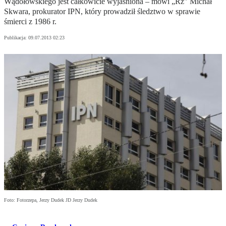
Wądołowskiego jest całkowicie wyjaśniona – mówi „Rz" Michał
Skwara, prokurator IPN, który prowadził śledztwo w sprawie
śmierci z 1986 r.
Publikacja:
09.07.2013 02:23
Foto: Fotorzepa, Jerzy Dudek JD Jerzy Dudek