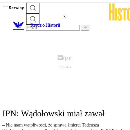
Serwisy
R
zecz o Historii
IPN: Wądołowski miał zawał
– Nie mam wątpliwości, że sprawa śmierci Tadeusza