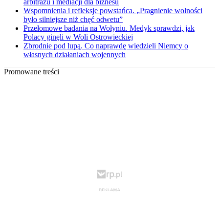
arbitrażu i mediacji dla biznesu
Wspomnienia i refleksje powstańca. „Pragnienie wolności
było silniejsze niż chęć odwetu”
Przełomowe badania na Wołyniu. Medyk sprawdzi, jak
Polacy ginęli w Woli Ostrowieckiej
Zbrodnie pod lupą. Co naprawdę wiedzieli Niemcy o
własnych działaniach wojennych
Promowane treści