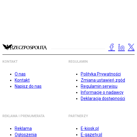
KONTAKT
REGULAMIN
O nas
Polityka Prywatności
Kontakt
Zmiana ustawień zgód
Napisz do nas
Regulamin serwisu
Informacje o nadawcy
Deklaracja dostępności
REKLAMA I PRENUMERATA
PARTNERZY
Reklama
E-kiosk.pl
Ogłoszenia
E-gazety.pl