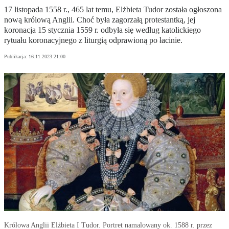
17 listopada 1558 r., 465 lat temu, Elżbieta Tudor została ogłoszona
nową królową Anglii. Choć była zagorzałą protestantką, jej
koronacja 15 stycznia 1559 r. odbyła się według katolickiego
rytuału koronacyjnego z liturgią odprawioną po łacinie.
Publikacja:
16.11.2023 21:00
Królowa Anglii Elżbieta I Tudor. Portret namalowany ok. 1588 r. przez