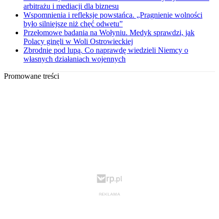
arbitrażu i mediacji dla biznesu
Wspomnienia i refleksje powstańca. „Pragnienie wolności
było silniejsze niż chęć odwetu”
Przełomowe badania na Wołyniu. Medyk sprawdzi, jak
Polacy ginęli w Woli Ostrowieckiej
Zbrodnie pod lupą. Co naprawdę wiedzieli Niemcy o
własnych działaniach wojennych
Promowane treści