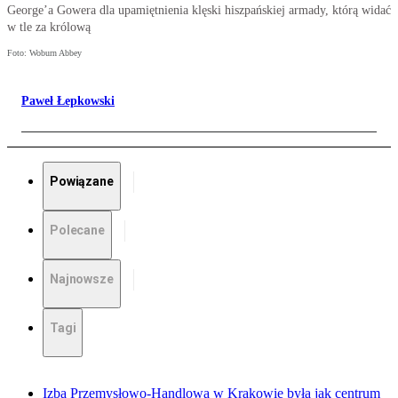
George’a Gowera dla upamiętnienia klęski hiszpańskiej armady, którą widać
w tle za królową
Foto: Woburn Abbey
Paweł Łepkowski
Powiązane
Polecane
Najnowsze
Tagi
Izba Przemysłowo-Handlowa w Krakowie była jak centrum