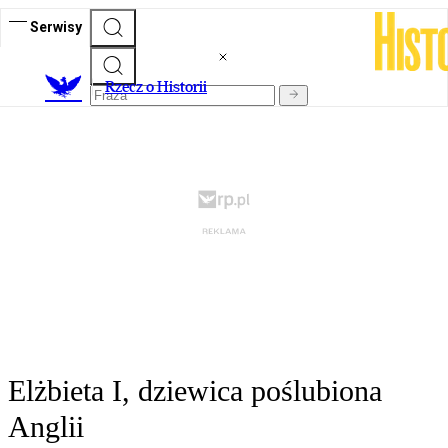
Serwisy
R
zecz o Historii
Elżbieta I, dziewica poślubiona
Anglii