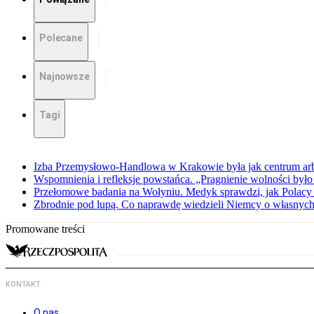
Polecane
Najnowsze
Tagi
Izba Przemysłowo-Handlowa w Krakowie była jak centrum arbit
Wspomnienia i refleksje powstańca. „Pragnienie wolności było 
Przełomowe badania na Wołyniu. Medyk sprawdzi, jak Polacy 
Zbrodnie pod lupą. Co naprawdę wiedzieli Niemcy o własnych
Promowane treści
KONTAKT
O nas