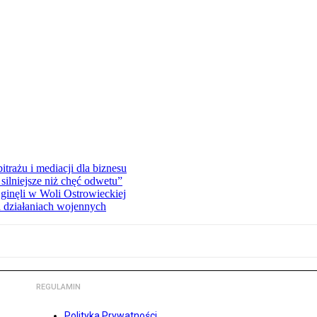
rażu i mediacji dla biznesu
silniejsze niż chęć odwetu”
ginęli w Woli Ostrowieckiej
 działaniach wojennych
REGULAMIN
Polityka Prywatności