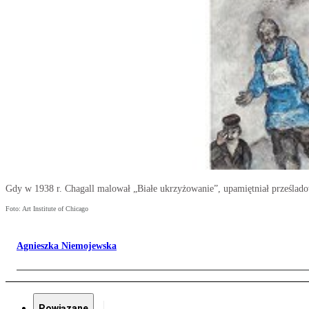
Gdy w 1938 r. Chagall malował „Białe ukrzyżowanie”, upamiętniał prześla
Foto: Art Institute of Chicago
Agnieszka Niemojewska
Powiązane