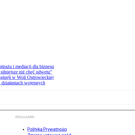
rażu i mediacji dla biznesu
silniejsze niż chęć odwetu”
ginęli w Woli Ostrowieckiej
 działaniach wojennych
REGULAMIN
Polityka Prywatności