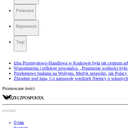
Polecane
Najnowsze
Tagi
Izba Przemysłowo-Handlowa w Krakowie była jak centrum arbit
Wspomnienia i refleksje powstańca. „Pragnienie wolności było 
Przełomowe badania na Wołyniu. Medyk sprawdzi, jak Polacy 
Zbrodnie pod lupą. Co naprawdę wiedzieli Niemcy o własnych
Promowane treści
KONTAKT
O nas