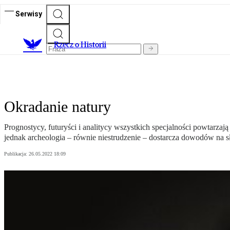
Serwisy
R
zecz o Historii
Okradanie natury
Prognostycy, futuryści i analitycy wszystkich specjalności powtarzają 
jednak archeologia – równie niestrudzenie – dostarcza dowodów na sł
Publikacja:
26.05.2022 18:09