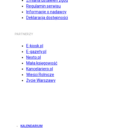
Zmiana ustawień zgód
Regulamin serwisu
Informacje o nadawcy
Deklaracja dostępności
PARTNERZY
E-kiosk.pl
E-gazety.pl
Nexto.pl
Mała księgowość
Kancelarierp.pl
Wieści Rolnicze
Życie Warszawy
KALENDARIUM