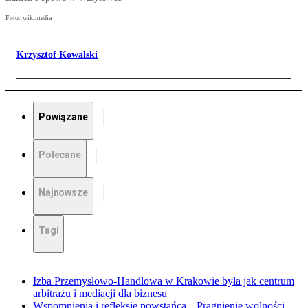
Foto: wikimedia
Krzysztof Kowalski
Powiązane
Polecane
Najnowsze
Tagi
Izba Przemysłowo-Handlowa w Krakowie była jak centrum
arbitrażu i mediacji dla biznesu
Wspomnienia i refleksje powstańca. „Pragnienie wolności