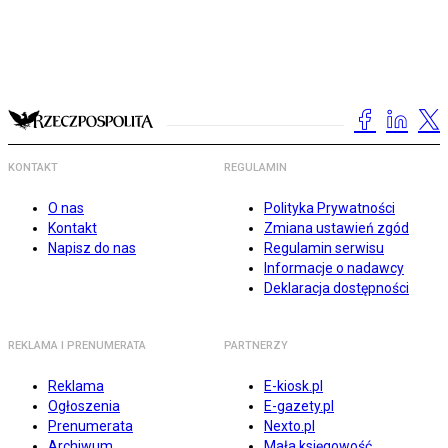
KONTAKT
REGULAMIN
O nas
Polityka Prywatności
Kontakt
Zmiana ustawień zgód
Napisz do nas
Regulamin serwisu
Informacje o nadawcy
Deklaracja dostępności
REKLAMA I PRENUMERATA
PARTNERZY
Reklama
E-kiosk.pl
Ogłoszenia
E-gazety.pl
Prenumerata
Nexto.pl
Archiwum
Mała księgowość