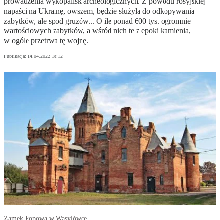
prowadzenia wykopalisk archeologicznych. Z powodu rosyjskiej
napaści na Ukrainę, owszem, będzie służyła do odkopywania
zabytków, ale spod gruzów... O ile ponad 600 tys. ogromnie
wartościowych zabytków, a wśród nich te z epoki kamienia,
w ogóle przetrwa tę wojnę.
Publikacja:
14.04.2022 18:12
Zamek Popowa w Wasylówce