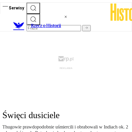
Serwisy
R
zecz o Historii
Święci dusiciele
Thugowie prawdopodobnie uśmiercili i obrabowali w Indiach ok. 2