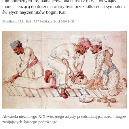
mln podróżnych. Rytualna jedwabna chusta z ukrytą wewnątrz
monetą służącą do duszenia ofiary była przez kilkaset lat symbolem
świętych męczenników bogini Kali.
Aktualizacja:
27.11.2016 17:37
Publikacja:
24.11.2016 14:25
Akwarela nieznanego XIX-wiecznego artysty przedstawiająca trzech thugów
zabijających śpiącego podróżnego.