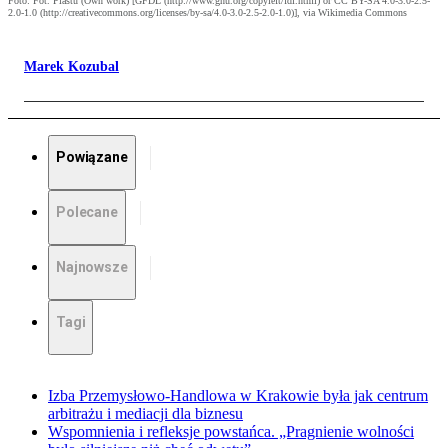
Foto: Fot. Piastu (Own work) [GFDL (http://www.gnu.org/copyleft/fdl.html) or CC BY-SA 4.0-3.0-2.5-
2.0-1.0 (http://creativecommons.org/licenses/by-sa/4.0-3.0-2.5-2.0-1.0)], via Wikimedia Commons
Marek Kozubal
Powiązane
Polecane
Najnowsze
Tagi
Izba Przemysłowo-Handlowa w Krakowie była jak centrum
arbitrażu i mediacji dla biznesu
Wspomnienia i refleksje powstańca. „Pragnienie wolności