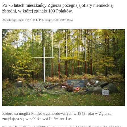
Po 75 latach mieszkańcy Zgierza pożegnają ofiary niemieckiej
zbrodni, w której zginęło 100 Polaków.
Aktualizacja:
06.02.2017 20:42
Publikacja:
05.02.2017 18:57
Zbiorowa mogiła Polaków zamordowanych w 1942 roku w Zgierzu,
znajdująca się w pobliżu wsi Lućmierz-Las.