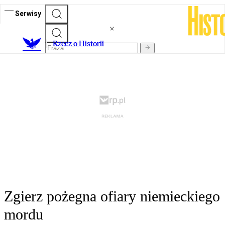
Serwisy
R
zecz o Historii
Zgierz pożegna ofiary niemieckiego
mordu