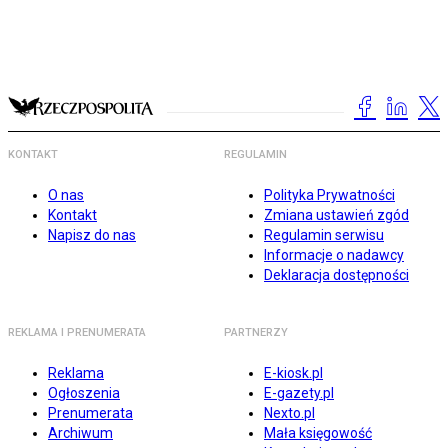
KONTAKT
REGULAMIN
O nas
Polityka Prywatności
Kontakt
Zmiana ustawień zgód
Napisz do nas
Regulamin serwisu
Informacje o nadawcy
Deklaracja dostępności
REKLAMA I PRENUMERATA
PARTNERZY
Reklama
E-kiosk.pl
Ogłoszenia
E-gazety.pl
Prenumerata
Nexto.pl
Archiwum
Mała księgowość