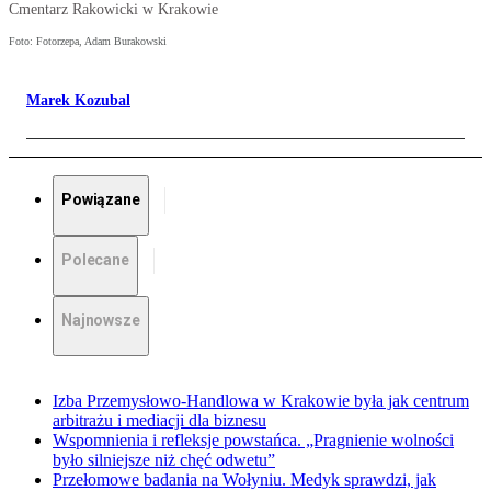
Cmentarz Rakowicki w Krakowie
Foto: Fotorzepa, Adam Burakowski
Marek Kozubal
Powiązane
Polecane
Najnowsze
Izba Przemysłowo-Handlowa w Krakowie była jak centrum
arbitrażu i mediacji dla biznesu
Wspomnienia i refleksje powstańca. „Pragnienie wolności
było silniejsze niż chęć odwetu”
Przełomowe badania na Wołyniu. Medyk sprawdzi, jak