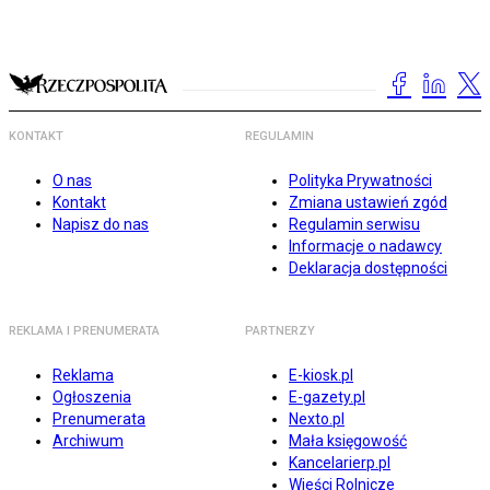
KONTAKT
REGULAMIN
O nas
Polityka Prywatności
Kontakt
Zmiana ustawień zgód
Napisz do nas
Regulamin serwisu
Informacje o nadawcy
Deklaracja dostępności
REKLAMA I PRENUMERATA
PARTNERZY
Reklama
E-kiosk.pl
Ogłoszenia
E-gazety.pl
Prenumerata
Nexto.pl
Archiwum
Mała księgowość
Kancelarierp.pl
Wieści Rolnicze