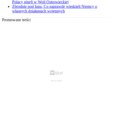
Polacy ginęli w Woli Ostrowieckiej
Zbrodnie pod lupą. Co naprawdę wiedzieli Niemcy o
własnych działaniach wojennych
Promowane treści