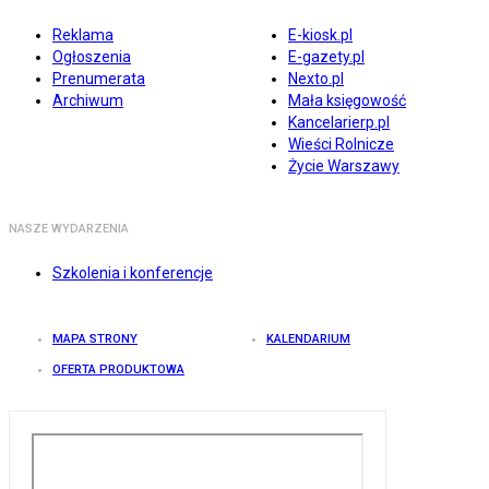
Reklama
E-kiosk.pl
Ogłoszenia
E-gazety.pl
Prenumerata
Nexto.pl
Archiwum
Mała księgowość
Kancelarierp.pl
Wieści Rolnicze
Życie Warszawy
NASZE WYDARZENIA
Szkolenia i konferencje
MAPA STRONY
KALENDARIUM
OFERTA PRODUKTOWA