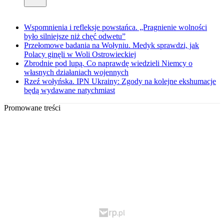
Wspomnienia i refleksje powstańca. „Pragnienie wolności
było silniejsze niż chęć odwetu”
Przełomowe badania na Wołyniu. Medyk sprawdzi, jak
Polacy ginęli w Woli Ostrowieckiej
Zbrodnie pod lupą. Co naprawdę wiedzieli Niemcy o
własnych działaniach wojennych
Rzeź wołyńska. IPN Ukrainy: Zgody na kolejne ekshumacje
będą wydawane natychmiast
Promowane treści