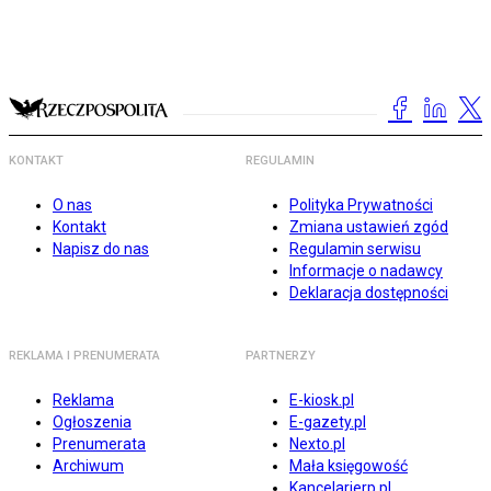
KONTAKT
REGULAMIN
O nas
Polityka Prywatności
Kontakt
Zmiana ustawień zgód
Napisz do nas
Regulamin serwisu
Informacje o nadawcy
Deklaracja dostępności
REKLAMA I PRENUMERATA
PARTNERZY
Reklama
E-kiosk.pl
Ogłoszenia
E-gazety.pl
Prenumerata
Nexto.pl
Archiwum
Mała księgowość
Kancelarierp.pl