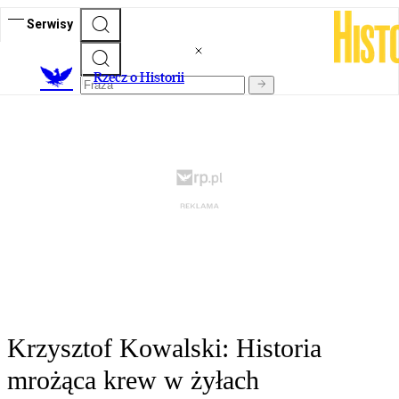
Serwisy
R
zecz o Historii
Krzysztof Kowalski: Historia
mrożąca krew w żyłach