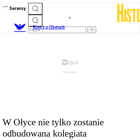
Serwisy
R
zecz o Historii
W Ołyce nie tylko zostanie
odbudowana kolegiata