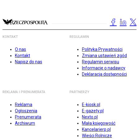
KONTAKT
REGULAMIN
O nas
Polityka Prywatności
Kontakt
Zmiana ustawień zgód
Napisz do nas
Regulamin serwisu
Informacje o nadawcy
Deklaracja dostępności
REKLAMA I PRENUMERATA
PARTNERZY
Reklama
E-kiosk.pl
Ogłoszenia
E-gazety.pl
Prenumerata
Nexto.pl
Archiwum
Mała księgowość
Kancelarierp.pl
Wieści Rolnicze