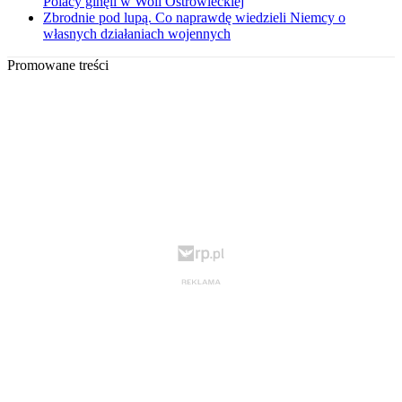
Polacy ginęli w Woli Ostrowieckiej
Zbrodnie pod lupą. Co naprawdę wiedzieli Niemcy o
własnych działaniach wojennych
Promowane treści