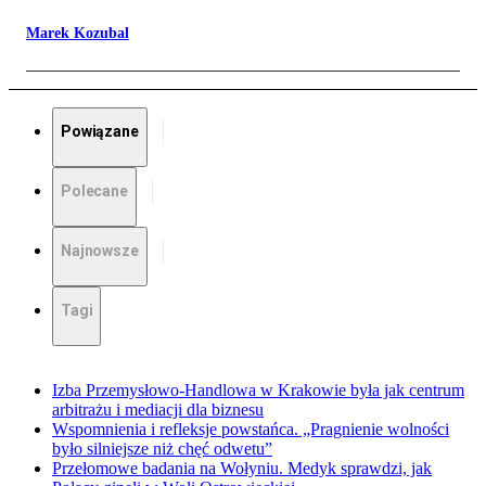
Marek Kozubal
Powiązane
Polecane
Najnowsze
Tagi
Izba Przemysłowo-Handlowa w Krakowie była jak centrum
arbitrażu i mediacji dla biznesu
Wspomnienia i refleksje powstańca. „Pragnienie wolności
było silniejsze niż chęć odwetu”
Przełomowe badania na Wołyniu. Medyk sprawdzi, jak