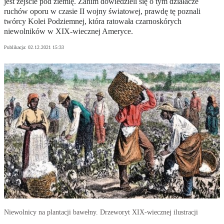
jest zejście pod ziemię. Zanim dowiedzieli się o tym działacze
ruchów oporu w czasie II wojny światowej, prawdę tę poznali
twórcy Kolei Podziemnej, która ratowała czarnoskórych
niewolników w XIX-wiecznej Ameryce.
Publikacja:
02.12.2021 15:33
Niewolnicy na plantacji bawełny. Drzeworyt XIX-wiecznej ilustracji