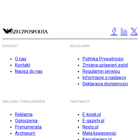
KONTAKT
REGULAMIN
O nas
Polityka Prywatności
Kontakt
Zmiana ustawień zgód
Napisz do nas
Regulamin serwisu
Informacje o nadawcy
Deklaracja dostępności
REKLAMA I PRENUMERATA
PARTNERZY
Reklama
E-kiosk.pl
Ogłoszenia
E-gazety.pl
Prenumerata
Nexto.pl
Archiwum
Mała księgowość
Kancelarierp.pl