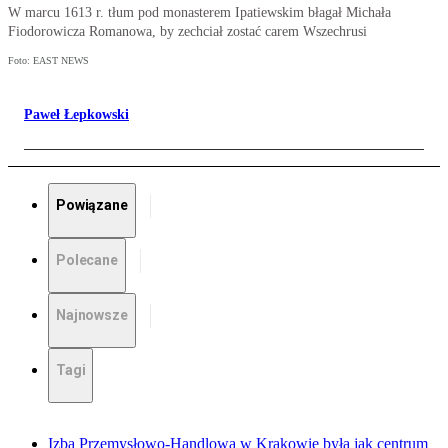
W marcu 1613 r. tłum pod monasterem Ipatiewskim błagał Michała
Fiodorowicza Romanowa, by zechciał zostać carem Wszechrusi
Foto: EAST NEWS
Paweł Łepkowski
Powiązane
Polecane
Najnowsze
Tagi
Izba Przemysłowo-Handlowa w Krakowie była jak centrum