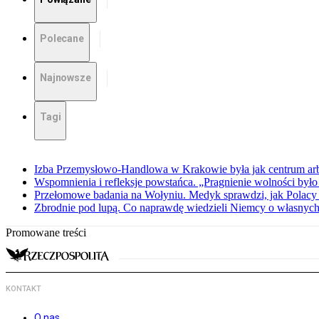
Polecane
Najnowsze
Tagi
Izba Przemysłowo-Handlowa w Krakowie była jak centrum arbit
Wspomnienia i refleksje powstańca. „Pragnienie wolności było 
Przełomowe badania na Wołyniu. Medyk sprawdzi, jak Polacy 
Zbrodnie pod lupą. Co naprawdę wiedzieli Niemcy o własnych
Promowane treści
KONTAKT
O nas