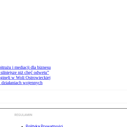
rażu i mediacji dla biznesu
silniejsze niż chęć odwetu”
ginęli w Woli Ostrowieckiej
 działaniach wojennych
REGULAMIN
Polityka Prywatności