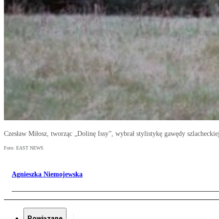
Czesław Miłosz, tworząc „Dolinę Issy”, wybrał stylistykę gawędy szlacheckiej
Foto: EAST NEWS
Agnieszka Niemojewska
Powiązane