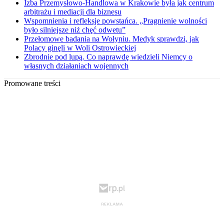
Izba Przemysłowo-Handlowa w Krakowie była jak centrum
arbitrażu i mediacji dla biznesu
Wspomnienia i refleksje powstańca. „Pragnienie wolności
było silniejsze niż chęć odwetu”
Przełomowe badania na Wołyniu. Medyk sprawdzi, jak
Polacy ginęli w Woli Ostrowieckiej
Zbrodnie pod lupą. Co naprawdę wiedzieli Niemcy o
własnych działaniach wojennych
Promowane treści