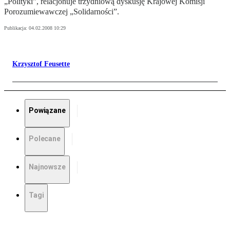
„Polityki”, relacjonuje trzydniową dyskusję Krajowej Komisji
Porozumiewawczej „Solidarności”.
Publikacja:
04.02.2008 10:29
Krzysztof Feusette
Powiązane
Polecane
Najnowsze
Tagi