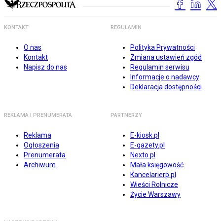
KONTAKT
REGULAMIN
O nas
Polityka Prywatności
Kontakt
Zmiana ustawień zgód
Napisz do nas
Regulamin serwisu
Informacje o nadawcy
Deklaracja dostępności
REKLAMA I PRENUMERATA
PARTNERZY
Reklama
E-kiosk.pl
Ogłoszenia
E-gazety.pl
Prenumerata
Nexto.pl
Archiwum
Mała księgowość
Kancelarierp.pl
Wieści Rolnicze
Życie Warszawy