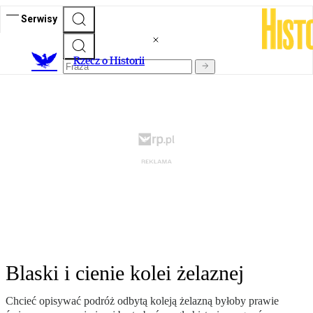
Serwisy
R
zecz o Historii
Blaski i cienie kolei żelaznej
Chcieć opisywać podróż odbytą koleją żelazną byłoby prawie