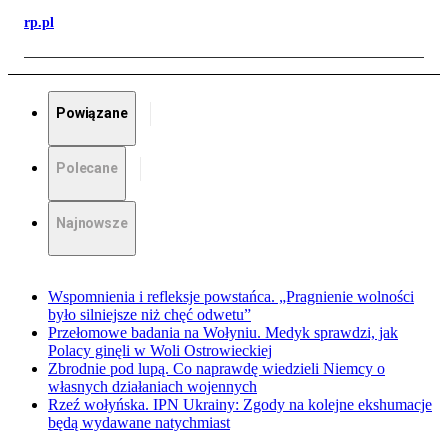
rp.pl
Powiązane
Polecane
Najnowsze
Wspomnienia i refleksje powstańca. „Pragnienie wolności
było silniejsze niż chęć odwetu”
Przełomowe badania na Wołyniu. Medyk sprawdzi, jak
Polacy ginęli w Woli Ostrowieckiej
Zbrodnie pod lupą. Co naprawdę wiedzieli Niemcy o
własnych działaniach wojennych
Rzeź wołyńska. IPN Ukrainy: Zgody na kolejne ekshumacje
będą wydawane natychmiast