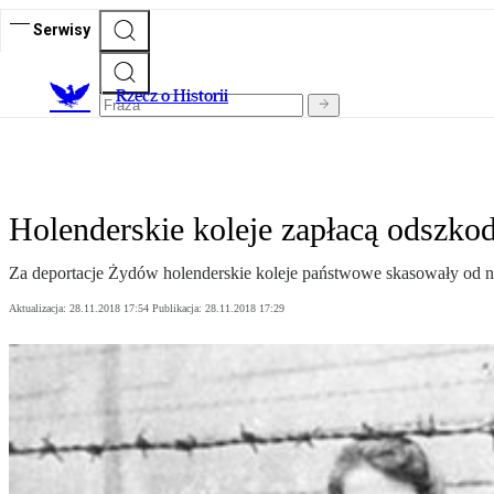
Serwisy
R
zecz o Historii
Holenderskie koleje zapłacą odszko
Za deportacje Żydów holenderskie koleje państwowe skasowały od 
Aktualizacja:
28.11.2018 17:54
Publikacja:
28.11.2018 17:29