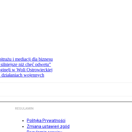
rażu i mediacji dla biznesu
silniejsze niż chęć odwetu”
ginęli w Woli Ostrowieckiej
 działaniach wojennych
REGULAMIN
Polityka Prywatności
Zmiana ustawień zgód