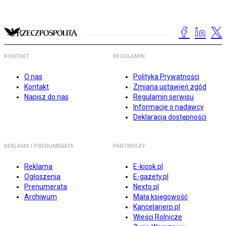
KONTAKT
REGULAMIN
O nas
Polityka Prywatności
Kontakt
Zmiana ustawień zgód
Napisz do nas
Regulamin serwisu
Informacje o nadawcy
Deklaracja dostępności
REKLAMA I PRENUMERATA
PARTNERZY
Reklama
E-kiosk.pl
Ogłoszenia
E-gazety.pl
Prenumerata
Nexto.pl
Archiwum
Mała księgowość
Kancelarierp.pl
Wieści Rolnicze