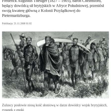
Frederick Augustus Thesiger (1827 – 1905), baron Chelmsford,
będący dowódcą sił brytyjskich w Afryce Południowej, przeniósł
swoją kwaterę główną z Kolonii Przylądkowej do
Pietermaritzburga.
Publikacja:
21.11.2008 01:02
Zuluscy posłowie niosą kość słoniową w darze dowódcy wojsk brytyjskich,
rysunek z epoki