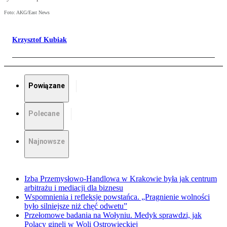
Foto: AKG/East News
Krzysztof Kubiak
Powiązane
Polecane
Najnowsze
Izba Przemysłowo-Handlowa w Krakowie była jak centrum
arbitrażu i mediacji dla biznesu
Wspomnienia i refleksje powstańca. „Pragnienie wolności
było silniejsze niż chęć odwetu”
Przełomowe badania na Wołyniu. Medyk sprawdzi, jak
Polacy ginęli w Woli Ostrowieckiej