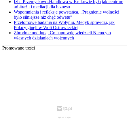
Izba Przemysłowo-Handlowa w Krakowie była jak centrum
arbitrażu i mediacji dla biznesu
Wspomnienia i refleksje powstańca. „Pragnienie wolności
było silniejsze niż chęć odwetu”
Przełomowe badania na Wołyniu. Medyk sprawdzi, jak
Polacy ginęli w Woli Ostrowieckiej
Zbrodnie pod lupą. Co naprawdę wiedzieli Niemcy o
własnych działaniach wojennych
Promowane treści