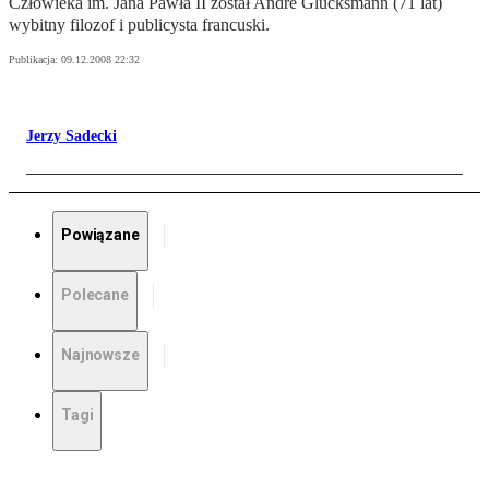
Człowieka im. Jana Pawła II został André Glucksmann (71 lat)
wybitny filozof i publicysta francuski.
Publikacja:
09.12.2008 22:32
Jerzy Sadecki
Powiązane
Polecane
Najnowsze
Tagi