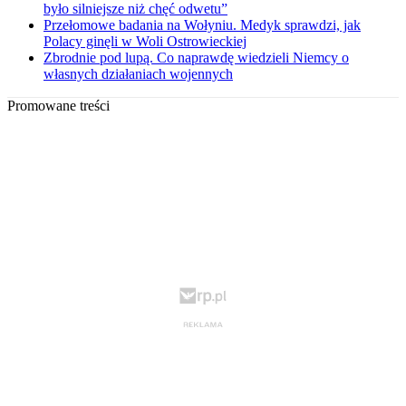
było silniejsze niż chęć odwetu”
Przełomowe badania na Wołyniu. Medyk sprawdzi, jak
Polacy ginęli w Woli Ostrowieckiej
Zbrodnie pod lupą. Co naprawdę wiedzieli Niemcy o
własnych działaniach wojennych
Promowane treści