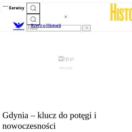
Serwisy
R
zecz o Historii
Gdynia – klucz do potęgi i
nowoczesności