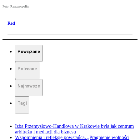
Foto: Rzeczpospolita
Red
Powiązane
Polecane
Najnowsze
Tagi
Izba Przemysłowo-Handlowa w Krakowie była jak centrum
arbitrażu i mediacji dla biznesu
Wspomnienia i refleksje powstańca. „Pragnienie wolności