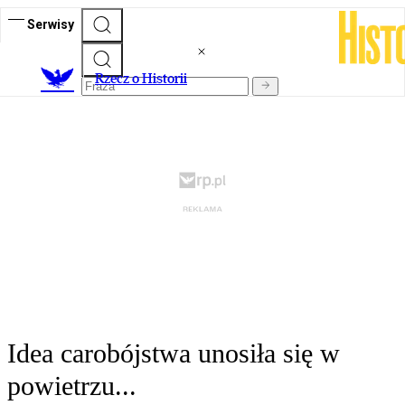
Serwisy
R
zecz o Historii
Idea carobójstwa unosiła się w
powietrzu...