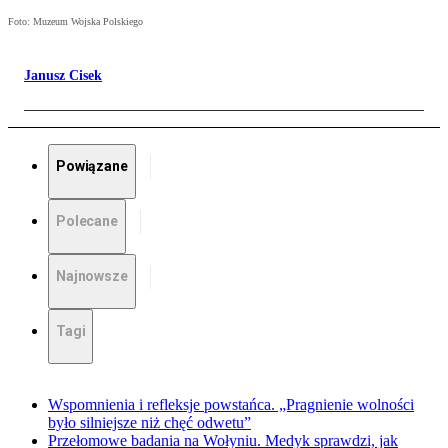
Foto: Muzeum Wojska Polskiego
Janusz Cisek
Powiązane
Polecane
Najnowsze
Tagi
Wspomnienia i refleksje powstańca. „Pragnienie wolności
było silniejsze niż chęć odwetu”
Przełomowe badania na Wołyniu. Medyk sprawdzi, jak