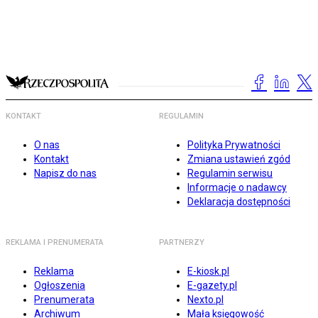
KONTAKT
REGULAMIN
O nas
Polityka Prywatności
Kontakt
Zmiana ustawień zgód
Napisz do nas
Regulamin serwisu
Informacje o nadawcy
Deklaracja dostępności
REKLAMA I PRENUMERATA
PARTNERZY
Reklama
E-kiosk.pl
Ogłoszenia
E-gazety.pl
Prenumerata
Nexto.pl
Archiwum
Mała księgowość