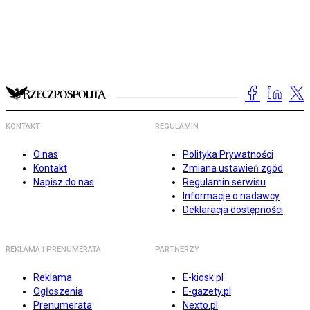
KONTAKT
REGULAMIN
O nas
Polityka Prywatności
Kontakt
Zmiana ustawień zgód
Napisz do nas
Regulamin serwisu
Informacje o nadawcy
Deklaracja dostępności
REKLAMA I PRENUMERATA
PARTNERZY
Reklama
E-kiosk.pl
Ogłoszenia
E-gazety.pl
Prenumerata
Nexto.pl