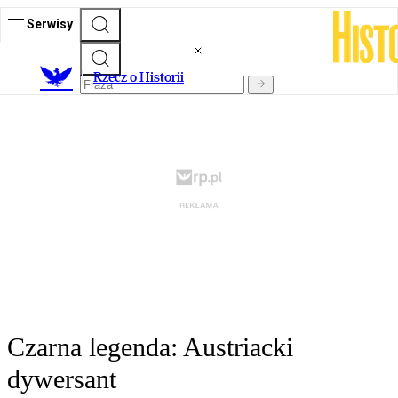
Serwisy
R
zecz o Historii
Czarna legenda: Austriacki
dywersant