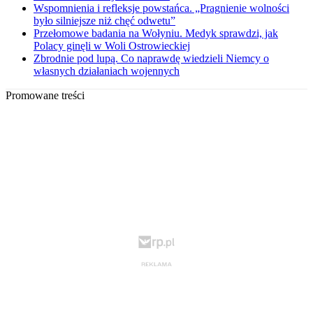
Wspomnienia i refleksje powstańca. „Pragnienie wolności
było silniejsze niż chęć odwetu”
Przełomowe badania na Wołyniu. Medyk sprawdzi, jak
Polacy ginęli w Woli Ostrowieckiej
Zbrodnie pod lupą. Co naprawdę wiedzieli Niemcy o
własnych działaniach wojennych
Promowane treści