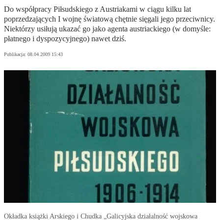
Do współpracy Piłsudskiego z Austriakami w ciągu kilku lat
poprzedzających I wojnę światową chętnie sięgali jego przeciwnicy.
Niektórzy usiłują ukazać go jako agenta austriackiego (w domyśle:
płatnego i dyspozycyjnego) nawet dziś.
Publikacja:
08.04.2009 15:43
Okładka książki Arskiego i Chudka „Galicyjska działalność wojskowa