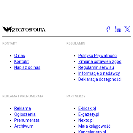
KONTAKT
REGULAMIN
O nas
Polityka Prywatności
Kontakt
Zmiana ustawień zgód
Napisz do nas
Regulamin serwisu
Informacje o nadawcy
Deklaracja dostępności
REKLAMA I PRENUMERATA
PARTNERZY
Reklama
E-kiosk.pl
Ogłoszenia
E-gazety.pl
Prenumerata
Nexto.pl
Archiwum
Mała księgowość
Kancelarierp.pl