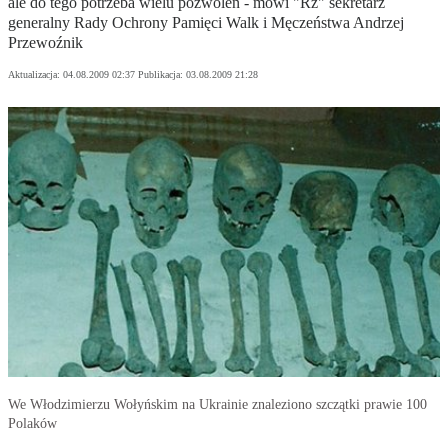
ale do tego potrzeba wielu pozwoleń - mówi "Rz" sekretarz
generalny Rady Ochrony Pamięci Walk i Męczeństwa Andrzej
Przewoźnik
Aktualizacja:
04.08.2009 02:37
Publikacja:
03.08.2009 21:28
We Włodzimierzu Wołyńskim na Ukrainie znaleziono szczątki prawie 100
Polaków