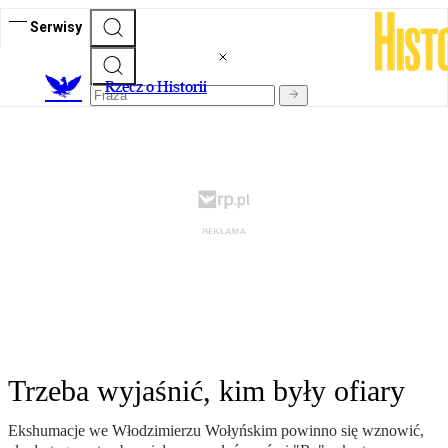
Serwisy
R
zecz o Historii
Trzeba wyjaśnić, kim były ofiary
Ekshumacje we Włodzimierzu Wołyńskim powinno się wznowić,