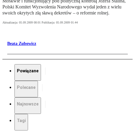
Moskwie i funkcjonujący pod polityczną kontrolą Józefa Stalina,
Polski Komitet Wyzwolenia Narodowego wydał jeden z wielu
swoich okrytych złą sławą dekretów – o reformie rolnej.
Aktualizacja:
05.09.2009 08:01
Publikacja:
05.09.2009 01:44
Beata Zubowicz
Powiązane
Polecane
Najnowsze
Tagi