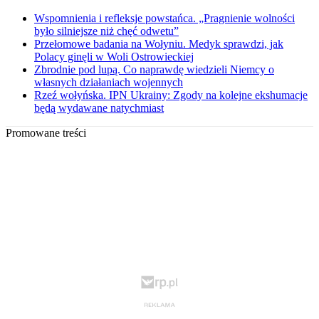
Wspomnienia i refleksje powstańca. „Pragnienie wolności
było silniejsze niż chęć odwetu”
Przełomowe badania na Wołyniu. Medyk sprawdzi, jak
Polacy ginęli w Woli Ostrowieckiej
Zbrodnie pod lupą. Co naprawdę wiedzieli Niemcy o
własnych działaniach wojennych
Rzeź wołyńska. IPN Ukrainy: Zgody na kolejne ekshumacje
będą wydawane natychmiast
Promowane treści