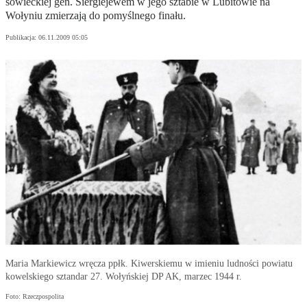
sowieckiej gen. Siergiejewem w jego sztabie w Lubitowie na
Wołyniu zmierzają do pomyślnego finału.
Publikacja:
06.11.2009 05:05
Maria Markiewicz wręcza ppłk. Kiwerskiemu w imieniu ludności powiatu
kowelskiego sztandar 27. Wołyńskiej DP AK, marzec 1944 r.
Foto: Rzeczpospolita