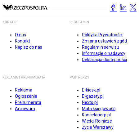
KONTAKT
REGULAMIN
O nas
Polityka Prywatności
Kontakt
Zmiana ustawień zgód
Napisz do nas
Regulamin serwisu
Informacje o nadawcy
Deklaracja dostępności
REKLAMA I PRENUMERATA
PARTNERZY
Reklama
E-kiosk.pl
Ogłoszenia
E-gazety.pl
Prenumerata
Nexto.pl
Archiwum
Mała księgowość
Kancelarierp.pl
Wieści Rolnicze
Życie Warszawy