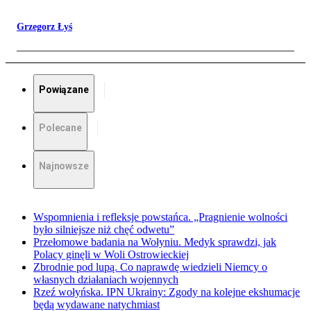
Grzegorz Łyś
Powiązane
Polecane
Najnowsze
Wspomnienia i refleksje powstańca. „Pragnienie wolności
było silniejsze niż chęć odwetu”
Przełomowe badania na Wołyniu. Medyk sprawdzi, jak
Polacy ginęli w Woli Ostrowieckiej
Zbrodnie pod lupą. Co naprawdę wiedzieli Niemcy o
własnych działaniach wojennych
Rzeź wołyńska. IPN Ukrainy: Zgody na kolejne ekshumacje
będą wydawane natychmiast