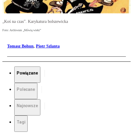
„Koś na czas”. Karykatura bolszewicka
Foto: Archiwum „Mówią wieki”
Tomasz Bohun
,
Piotr Szlanta
Powiązane
Polecane
Najnowsze
Tagi