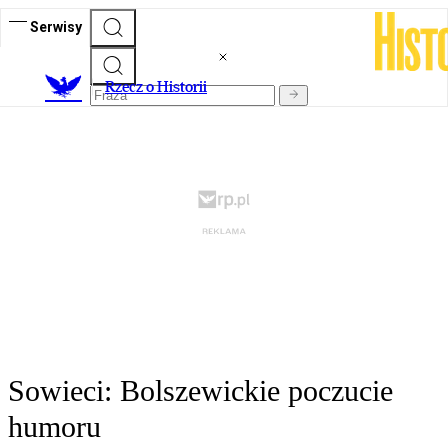
Serwisy
R
zecz o Historii
Sowieci: Bolszewickie poczucie
humoru