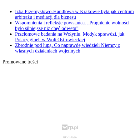
Izba Przemysłowo-Handlowa w Krakowie była jak centrum
arbitrażu i mediacji dla biznesu
Wspomnienia i refleksje powstańca. „Pragnienie wolności
było silniejsze niż chęć odwetu”
Przełomowe badania na Wołyniu. Medyk sprawdzi, jak
Polacy ginęli w Woli Ostrowieckiej
Zbrodnie pod lupą. Co naprawdę wiedzieli Niemcy o
własnych działaniach wojennych
Promowane treści