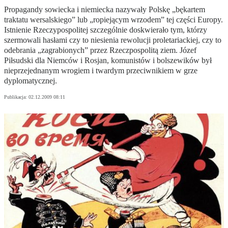
Propagandy sowiecka i niemiecka nazywały Polskę „bękartem
traktatu wersalskiego” lub „ropiejącym wrzodem” tej części Europy.
Istnienie Rzeczypospolitej szczególnie doskwierało tym, którzy
szermowali hasłami czy to niesienia rewolucji proletariackiej, czy to
odebrania „zagrabionych” przez Rzeczpospolitą ziem. Józef
Piłsudski dla Niemców i Rosjan, komunistów i bolszewików był
nieprzejednanym wrogiem i twardym przeciwnikiem w grze
dyplomatycznej.
Publikacja:
02.12.2009 08:11