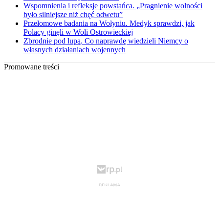
Wspomnienia i refleksje powstańca. „Pragnienie wolności
było silniejsze niż chęć odwetu”
Przełomowe badania na Wołyniu. Medyk sprawdzi, jak
Polacy ginęli w Woli Ostrowieckiej
Zbrodnie pod lupą. Co naprawdę wiedzieli Niemcy o
własnych działaniach wojennych
Promowane treści