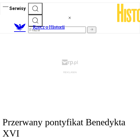
Serwisy
R
zecz o Historii
Przerwany pontyfikat Benedykta
XVI