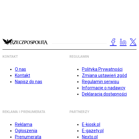
KONTAKT
REGULAMIN
O nas
Polityka Prywatności
Kontakt
Zmiana ustawień zgód
Napisz do nas
Regulamin serwisu
Informacje o nadawcy
Deklaracja dostępności
REKLAMA I PRENUMERATA
PARTNERZY
Reklama
E-kiosk.pl
Ogłoszenia
E-gazety.pl
Prenumerata
Nexto.pl