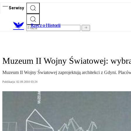
Serwisy
R
zecz o Historii
Muzeum II Wojny Światowej: wybra
Muzeum II Wojny Światowej zaprojektują architekci z Gdyni. Placó
Publikacja:
02.09.2010 03:24