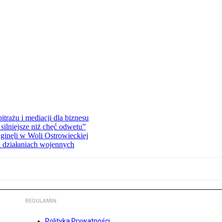
rażu i mediacji dla biznesu
silniejsze niż chęć odwetu”
ginęli w Woli Ostrowieckiej
 działaniach wojennych
REGULAMIN
Polityka Prywatności