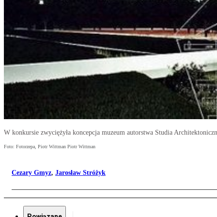
W konkursie zwyciężyła koncepcja muzeum autorstwa Studia Architektonicz
Foto: Fotorzepa, Piotr Wittman Piotr Wittman
Cezary Gmyz
,
Jarosław Stróżyk
Powiązane