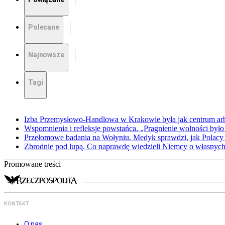
Polecane
Najnowsze
Tagi
Izba Przemysłowo-Handlowa w Krakowie była jak centrum arbit
Wspomnienia i refleksje powstańca. „Pragnienie wolności było 
Przełomowe badania na Wołyniu. Medyk sprawdzi, jak Polacy 
Zbrodnie pod lupą. Co naprawdę wiedzieli Niemcy o własnych
Promowane treści
KONTAKT
O nas