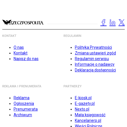
KONTAKT
REGULAMIN
O nas
Polityka Prywatności
Kontakt
Zmiana ustawień zgód
Napisz do nas
Regulamin serwisu
Informacje o nadawcy
Deklaracja dostępności
REKLAMA I PRENUMERATA
PARTNERZY
Reklama
E-kiosk.pl
Ogłoszenia
E-gazety.pl
Prenumerata
Nexto.pl
Archiwum
Mała księgowość
Kancelarierp.pl
Wieści Rolnicze