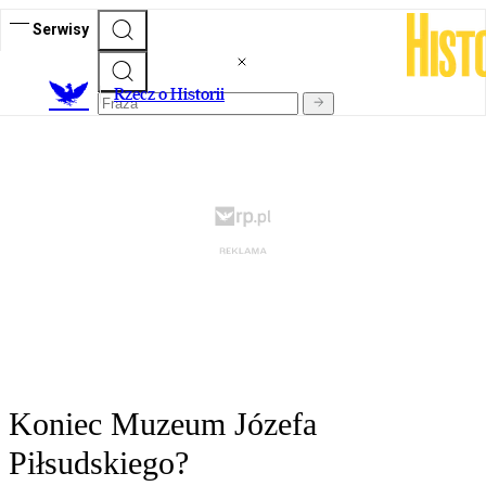
Serwisy
R
zecz o Historii
Koniec Muzeum Józefa
Piłsudskiego?