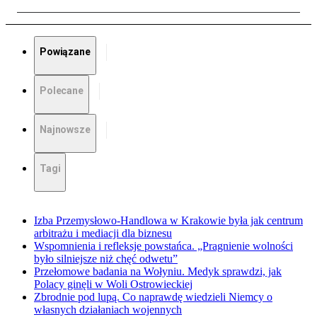
Powiązane
Polecane
Najnowsze
Tagi
Izba Przemysłowo-Handlowa w Krakowie była jak centrum
arbitrażu i mediacji dla biznesu
Wspomnienia i refleksje powstańca. „Pragnienie wolności
było silniejsze niż chęć odwetu”
Przełomowe badania na Wołyniu. Medyk sprawdzi, jak
Polacy ginęli w Woli Ostrowieckiej
Zbrodnie pod lupą. Co naprawdę wiedzieli Niemcy o
własnych działaniach wojennych