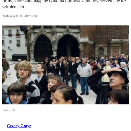
firmy, które zarabiają nie tylko na oprowadzaniu wycieczek, ale też
szkoleniach
Publikacja:
05.05.2012 02:06
Foto: ROL
Cezary Gmyz