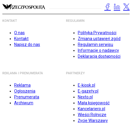
KONTAKT
REGULAMIN
O nas
Polityka Prywatności
Kontakt
Zmiana ustawień zgód
Napisz do nas
Regulamin serwisu
Informacje o nadawcy
Deklaracja dostępności
REKLAMA I PRENUMERATA
PARTNERZY
Reklama
E-kiosk.pl
Ogłoszenia
E-gazety.pl
Prenumerata
Nexto.pl
Archiwum
Mała księgowość
Kancelarierp.pl
Wieści Rolnicze
Życie Warszawy