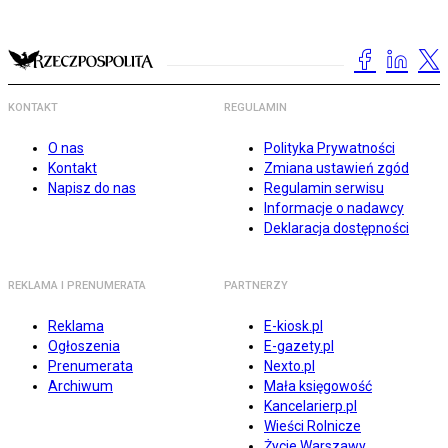
KONTAKT
REGULAMIN
O nas
Polityka Prywatności
Kontakt
Zmiana ustawień zgód
Napisz do nas
Regulamin serwisu
Informacje o nadawcy
Deklaracja dostępności
REKLAMA I PRENUMERATA
PARTNERZY
Reklama
E-kiosk.pl
Ogłoszenia
E-gazety.pl
Prenumerata
Nexto.pl
Archiwum
Mała księgowość
Kancelarierp.pl
Wieści Rolnicze
Życie Warszawy