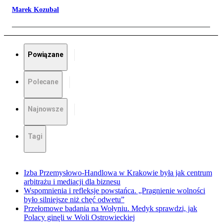
Marek Kozubal
Powiązane
Polecane
Najnowsze
Tagi
Izba Przemysłowo-Handlowa w Krakowie była jak centrum
arbitrażu i mediacji dla biznesu
Wspomnienia i refleksje powstańca. „Pragnienie wolności
było silniejsze niż chęć odwetu”
Przełomowe badania na Wołyniu. Medyk sprawdzi, jak
Polacy ginęli w Woli Ostrowieckiej