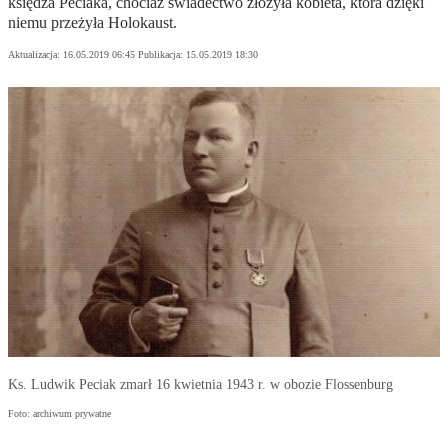
księdza Peciaka, chociaż świadectwo złożyła kobieta, która dzięki
niemu przeżyła Holokaust.
Aktualizacja:
16.05.2019 06:45
Publikacja:
15.05.2019 18:30
Ks. Ludwik Peciak zmarł 16 kwietnia 1943 r. w obozie Flossenburg
Foto: archiwum prywatne