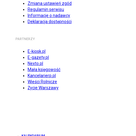
Zmiana ustawień zgód
Regulamin serwisu
Informacje o nadawcy
Deklaracja dostępności
PARTNERZY
E-kiosk.pl
E-gazety.pl
Nexto.pl
Mała księgowość
Kancelarierp.pl
Wieści Rolnicze
Życie Warszawy
KALENDARIUM