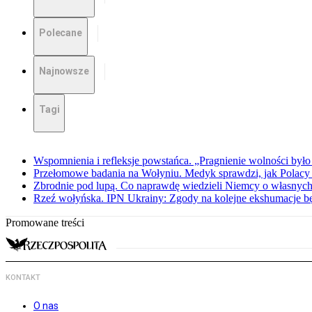
Polecane
Najnowsze
Tagi
Wspomnienia i refleksje powstańca. „Pragnienie wolności było 
Przełomowe badania na Wołyniu. Medyk sprawdzi, jak Polacy 
Zbrodnie pod lupą. Co naprawdę wiedzieli Niemcy o własnych
Rzeź wołyńska. IPN Ukrainy: Zgody na kolejne ekshumacje 
Promowane treści
KONTAKT
O nas