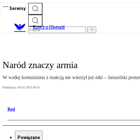
Serwisy
R
zecz o Historii
Naród znaczy armia
W walkę komunizmu z reakcją nie wierzył już nikt – Jaruzelski posta
Publikacja:
09.03.2013 00:01
Red
Powiązane