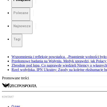
Polecane
Najnowsze
Tagi
Wspomnienia i refleksje powstańca. „Pragnienie wolności było 
Przełomowe badania na Wołyniu. Medyk sprawdzi, jak Polacy 
Zbrodnie pod lupą. Co naprawdę wiedzieli Niemcy o własnych
Rzeź wołyńska. IPN Ukrainy: Zgody na kolejne ekshumacje 
Promowane treści
KONTAKT
O nas