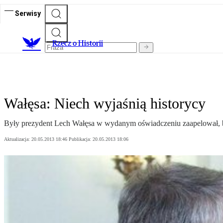
Serwisy
R
zecz o Historii
Wałęsa: Niech wyjaśnią historycy
Były prezydent Lech Wałęsa w wydanym oświadczeniu zaapelował, by 
Aktualizacja:
20.05.2013 18:46
Publikacja:
20.05.2013 18:06