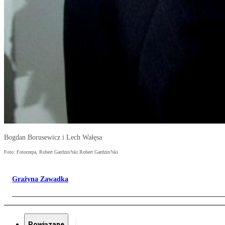
Bogdan Borusewicz i Lech Wałęsa
Foto: Fotorzepa, Robert Gardzin?ski Robert Gardzin?ski
Grażyna Zawadka
Powiązane