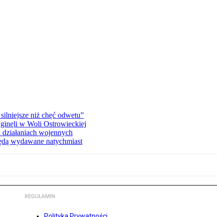
silniejsze niż chęć odwetu”
ginęli w Woli Ostrowieckiej
 działaniach wojennych
będą wydawane natychmiast
REGULAMIN
Polityka Prywatności