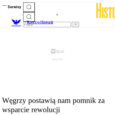
Serwisy
R
zecz o Historii
Węgrzy postawią nam pomnik za
wsparcie rewolucji