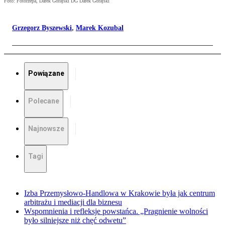
Foto: Fotorzepa, Darek Gorajski DG Darek Gorajski
Grzegorz Byszewski
,
Marek Kozubal
Powiązane
Polecane
Najnowsze
Tagi
Izba Przemysłowo-Handlowa w Krakowie była jak centrum
arbitrażu i mediacji dla biznesu
Wspomnienia i refleksje powstańca. „Pragnienie wolności
było silniejsze niż chęć odwetu”