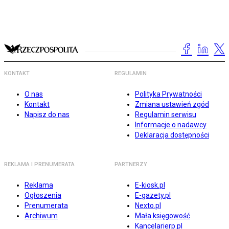
KONTAKT
REGULAMIN
O nas
Polityka Prywatności
Kontakt
Zmiana ustawień zgód
Napisz do nas
Regulamin serwisu
Informacje o nadawcy
Deklaracja dostępności
REKLAMA I PRENUMERATA
PARTNERZY
Reklama
E-kiosk.pl
Ogłoszenia
E-gazety.pl
Prenumerata
Nexto.pl
Archiwum
Mała księgowość
Kancelarierp.pl