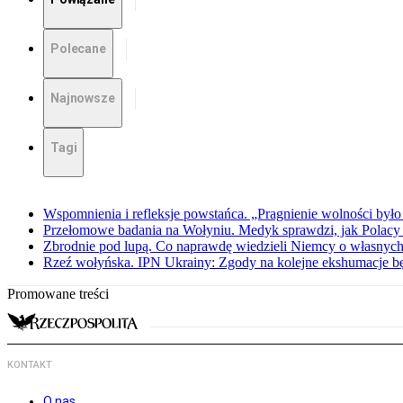
Polecane
Najnowsze
Tagi
Wspomnienia i refleksje powstańca. „Pragnienie wolności było 
Przełomowe badania na Wołyniu. Medyk sprawdzi, jak Polacy 
Zbrodnie pod lupą. Co naprawdę wiedzieli Niemcy o własnych
Rzeź wołyńska. IPN Ukrainy: Zgody na kolejne ekshumacje 
Promowane treści
KONTAKT
O nas