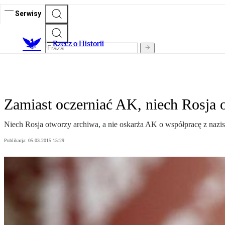
Serwisy
R
zecz o Historii
Zamiast oczerniać AK, niech Rosja 
Niech Rosja otworzy archiwa, a nie oskarża AK o współpracę z nazis
Publikacja:
05.03.2015 15:29