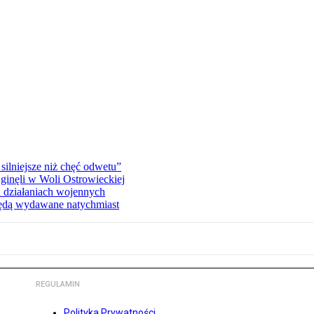
silniejsze niż chęć odwetu”
ginęli w Woli Ostrowieckiej
 działaniach wojennych
będą wydawane natychmiast
REGULAMIN
Polityka Prywatności