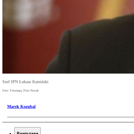
Szef IPN Łukasz Kamiński
Foto: Fotorzepa, Piotr Nowak
Marek Kozubal
Powiązane