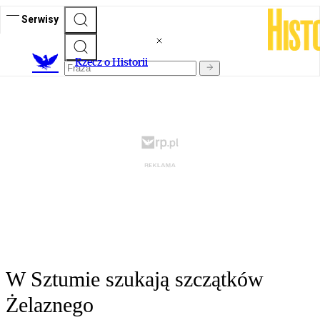
Serwisy
R
zecz o Historii
W Sztumie szukają szczątków
Żelaznego