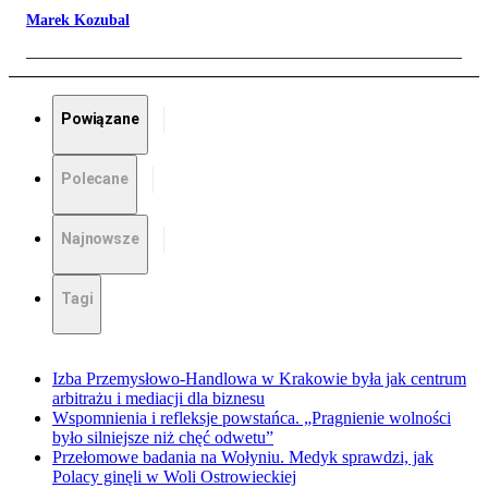
Marek Kozubal
Powiązane
Polecane
Najnowsze
Tagi
Izba Przemysłowo-Handlowa w Krakowie była jak centrum
arbitrażu i mediacji dla biznesu
Wspomnienia i refleksje powstańca. „Pragnienie wolności
było silniejsze niż chęć odwetu”
Przełomowe badania na Wołyniu. Medyk sprawdzi, jak
Polacy ginęli w Woli Ostrowieckiej