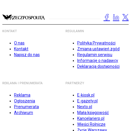
KONTAKT
REGULAMIN
O nas
Polityka Prywatności
Kontakt
Zmiana ustawień zgód
Napisz do nas
Regulamin serwisu
Informacje o nadawcy
Deklaracja dostępności
REKLAMA I PRENUMERATA
PARTNERZY
Reklama
E-kiosk.pl
Ogłoszenia
E-gazety.pl
Prenumerata
Nexto.pl
Archiwum
Mała księgowość
Kancelarierp.pl
Wieści Rolnicze
Życie Warszawy