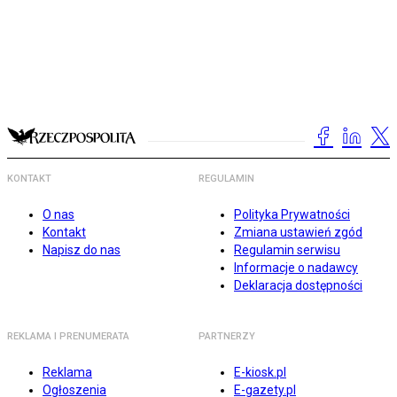
KONTAKT
REGULAMIN
O nas
Polityka Prywatności
Kontakt
Zmiana ustawień zgód
Napisz do nas
Regulamin serwisu
Informacje o nadawcy
Deklaracja dostępności
REKLAMA I PRENUMERATA
PARTNERZY
Reklama
E-kiosk.pl
Ogłoszenia
E-gazety.pl