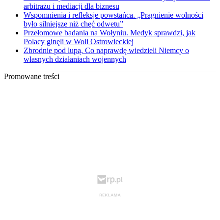
arbitrażu i mediacji dla biznesu
Wspomnienia i refleksje powstańca. „Pragnienie wolności
było silniejsze niż chęć odwetu”
Przełomowe badania na Wołyniu. Medyk sprawdzi, jak
Polacy ginęli w Woli Ostrowieckiej
Zbrodnie pod lupą. Co naprawdę wiedzieli Niemcy o
własnych działaniach wojennych
Promowane treści