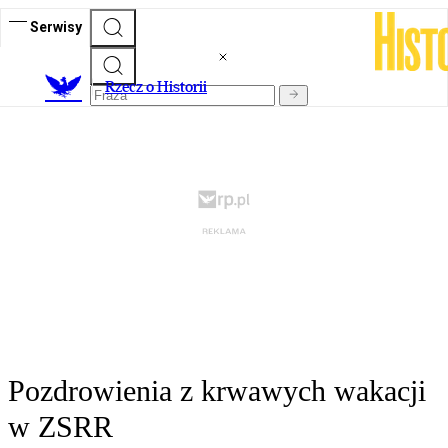
Serwisy
R
zecz o Historii
Pozdrowienia z krwawych wakacji
w ZSRR