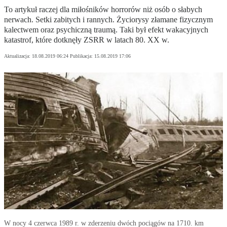
To artykuł raczej dla miłośników horrorów niż osób o słabych
nerwach. Setki zabitych i rannych. Życiorysy złamane fizycznym
kalectwem oraz psychiczną traumą. Taki był efekt wakacyjnych
katastrof, które dotknęły ZSRR w latach 80. XX w.
Aktualizacja:
18.08.2019 06:24
Publikacja:
15.08.2019 17:06
W nocy 4 czerwca 1989 r. w zderzeniu dwóch pociągów na 1710. km