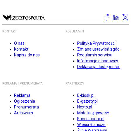
KONTAKT
REGULAMIN
O nas
Polityka Prywatności
Kontakt
Zmiana ustawień zgód
Napisz do nas
Regulamin serwisu
Informacje o nadawcy
Deklaracja dostępności
REKLAMA I PRENUMERATA
PARTNERZY
Reklama
E-kiosk.pl
Ogłoszenia
E-gazety.pl
Prenumerata
Nexto.pl
Archiwum
Mała księgowość
Kancelarierp.pl
Wieści Rolnicze
Życie Warszawy