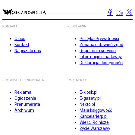
KONTAKT
REGULAMIN
O nas
Polityka Prywatności
Kontakt
Zmiana ustawień zgód
Napisz do nas
Regulamin serwisu
Informacje o nadawcy
Deklaracja dostępności
REKLAMA I PRENUMERATA
PARTNERZY
Reklama
E-kiosk.pl
Ogłoszenia
E-gazety.pl
Prenumerata
Nexto.pl
Archiwum
Mała księgowość
Kancelarierp.pl
Wieści Rolnicze
Życie Warszawy