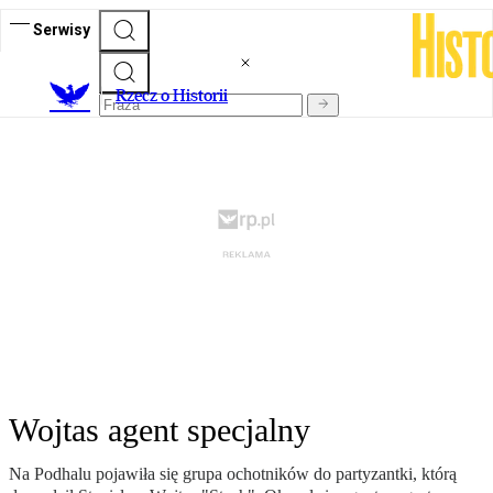
Serwisy
R
zecz o Historii
Wojtas agent specjalny
Na Podhalu pojawiła się grupa ochotników do partyzantki, którą