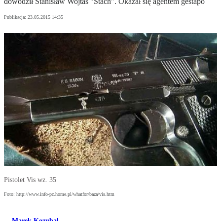
dowodził Stanisław Wojtas "Stach". Okazał się agentem gestapo
Publikacja:
23.05.2015 14:35
Pistolet Vis wz. 35
Foto: http://www.info-pc.home.pl/whatfor/baza/vis.htm
Marek Kozubal