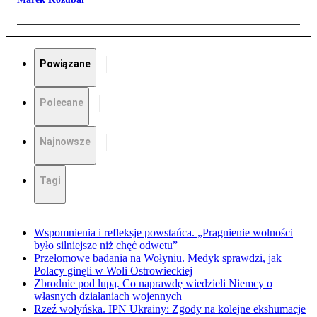
Powiązane
Polecane
Najnowsze
Tagi
Wspomnienia i refleksje powstańca. „Pragnienie wolności
było silniejsze niż chęć odwetu”
Przełomowe badania na Wołyniu. Medyk sprawdzi, jak
Polacy ginęli w Woli Ostrowieckiej
Zbrodnie pod lupą. Co naprawdę wiedzieli Niemcy o
własnych działaniach wojennych
Rzeź wołyńska. IPN Ukrainy: Zgody na kolejne ekshumacje