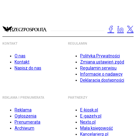
KONTAKT
REGULAMIN
O nas
Polityka Prywatności
Kontakt
Zmiana ustawień zgód
Napisz do nas
Regulamin serwisu
Informacje o nadawcy
Deklaracja dostępności
REKLAMA I PRENUMERATA
PARTNERZY
Reklama
E-kiosk.pl
Ogłoszenia
E-gazety.pl
Prenumerata
Nexto.pl
Archiwum
Mała księgowość
Kancelarierp.pl