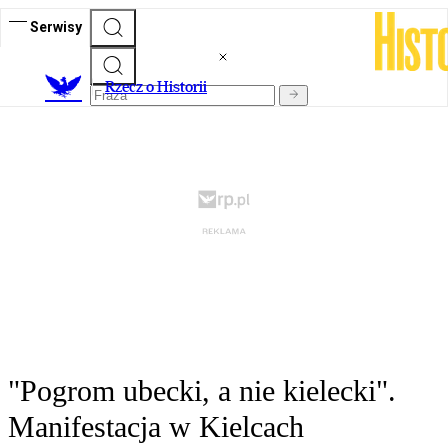
Serwisy
R
zecz o Historii
"Pogrom ubecki, a nie kielecki".
Manifestacja w Kielcach