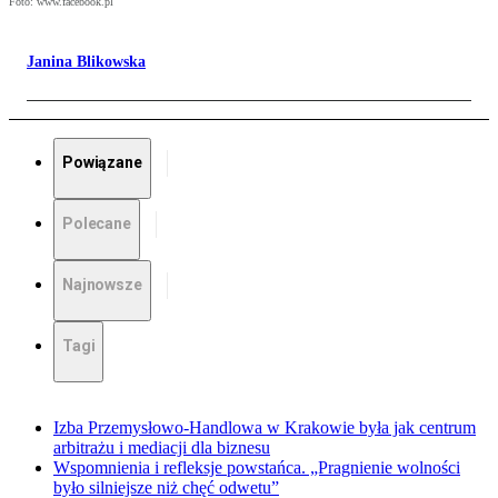
Foto: www.facebook.pl
Janina Blikowska
Powiązane
Polecane
Najnowsze
Tagi
Izba Przemysłowo-Handlowa w Krakowie była jak centrum
arbitrażu i mediacji dla biznesu
Wspomnienia i refleksje powstańca. „Pragnienie wolności
było silniejsze niż chęć odwetu”